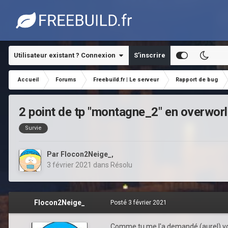
Utilisateur existant ? Connexion
S’inscrire
Accueil
Forums
Freebuild.fr | Le serveur
Rapport de bug
2 point de tp "montagne_2" en overworl
Survie
Par
Flocon2Neige_
,
3 février 2021
dans
Résolu
Flocon2Neige_
Posté
3 février 2021
Comme tu me l'a demandé (aurel) voici