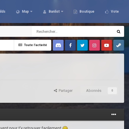
ilds
Map
Banlist
Boutique
Vote
Toute l’activité
Discord
Facebook
Twitter
Instagram
Youtube
Steam
Partager
Abonnés
0
uvent pour t'y retrouver facilement