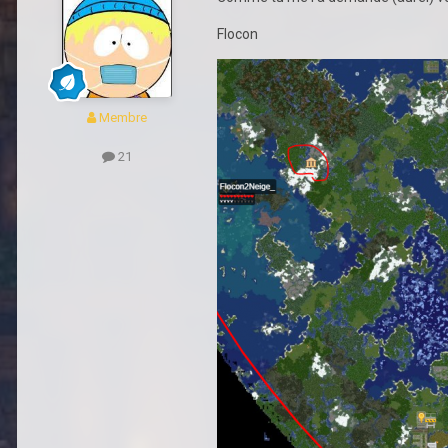
Flocon
Membre
21