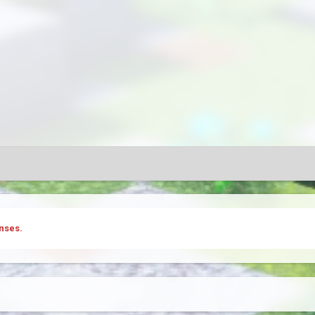
nses.