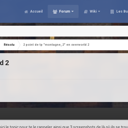
Accueil
Forum
Wiki
Les Bu
Résolu
2 point de tp "montagne_2" en overworld 2
d 2
 le topic pour te le rappeler ainsi que 3 screenshots de là où ils se tro