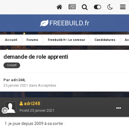
Accueil
Forums
Freebuild.fr | Le serveur
Candidatures
Ac
demande de role apprenti
Créatif
Par
adri248
,
25 janvier 2021
dans
Acceptées
adri248
Posté
25 janvier 2021
1. je joue depuis 2009 à sa sortie .