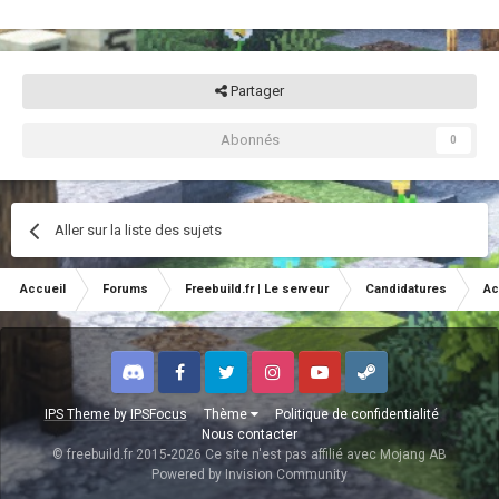
Partager
Abonnés
0
Aller sur la liste des sujets
Accueil
Forums
Freebuild.fr | Le serveur
Candidatures
Ac
Discord
Facebook
Twitter
Instagram
Youtube
Steam
IPS Theme
by
IPSFocus
Thème
Politique de confidentialité
Nous contacter
© freebuild.fr 2015-2026 Ce site n'est pas affilié avec Mojang AB
Powered by Invision Community